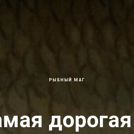
РЫБНЫЙ МАГ
амая дорогая