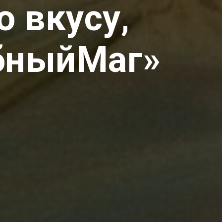
 вкусу,
ыбныйМаг»